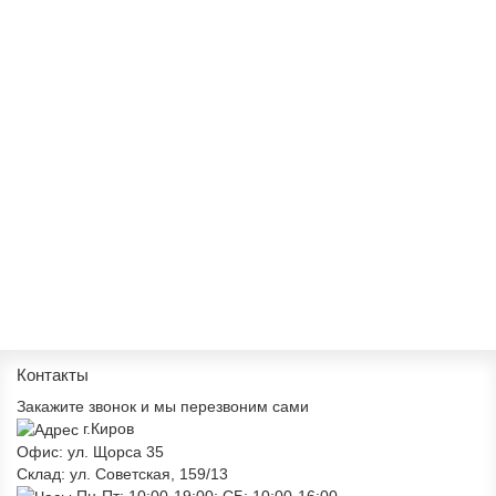
Новинка
Окно ПВХ 800х1000 однокамерное левое
- Профиль Proplex Litex 58мм- Фурнитура Futuruss- Стеклопакет
однокамерный 24мм- Открывание левое поворотно-откидное..
7340 ₽
В корзину
Контакты
Закажите звонок и мы перезвоним сами
г.Киров
Офис: ул. Щорса 35
Склад: ул. Советская, 159/13