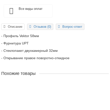
Все виды оплат
Описание
Отзывов (0)
Вопрос-ответ
- Профиль Vektor 58мм
- Фурнитура UPT
- Стеклопакет двухкамерный 32мм
- Открывание правое поворотно-откидное
Похожие товары
Новинка
Окно ПВХ 700х700 левое
- Профиль Vektor 58мм- Фурнитура UPT- Стеклопакет двухкамерный
32мм- Открывание левое поворотно-откидное..