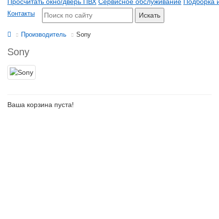
Просчитать окно/дверь ПВХ
Сервисное обслуживание
Подборка 
Контакты
Искать
Производитель
Sony
Sony
Ваша корзина пуста!